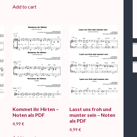
Add to cart
Kommet ihr Hirten –
Lasst uns froh und
n
Noten als PDF
munter sein – Noten
als PDF
4,99
€
4,99
€