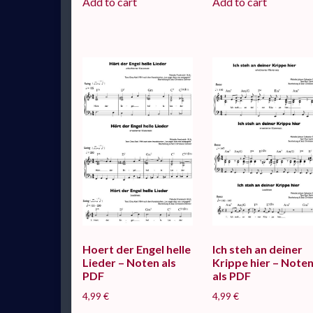
Add to cart
Add to cart
Hoert der Engel helle
Ich steh an deiner
Lieder – Noten als
Krippe hier – Note
PDF
als PDF
4,99
€
4,99
€