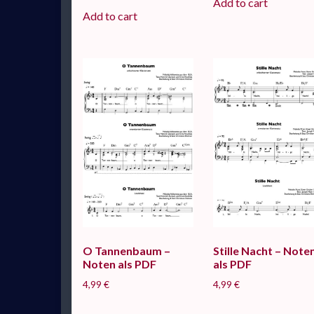
Add to cart
Add to cart
O Tannenbaum –
Stille Nacht – Note
Noten als PDF
als PDF
4,99
€
4,99
€