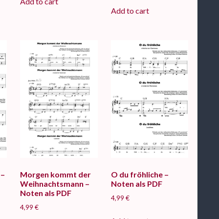
Add to cart
Add to cart
 –
Morgen kommt der
O du fröhliche –
Weihnachtsmann –
Noten als PDF
Noten als PDF
4,99
€
4,99
€