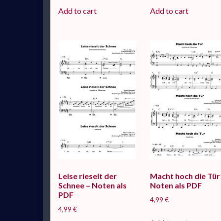
Add to cart
Add to cart
Leise rieselt der
Macht hoch die Tür
Schnee – Noten als
Noten als PDF
PDF
4,99
€
4,99
€