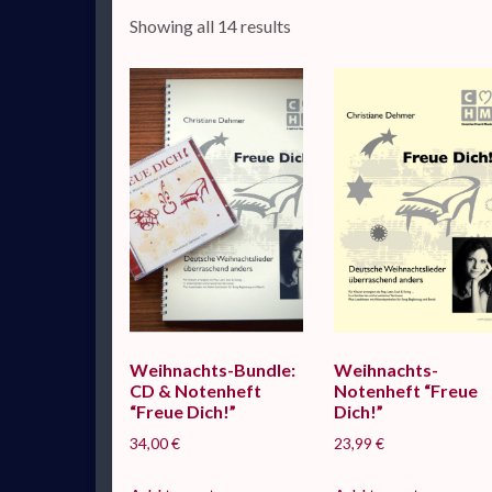
Sorted by latest
Showing all 14 results
Weihnachts-Bundle:
Weihnachts-
CD & Notenheft
Notenheft “Freue
“Freue Dich!”
Dich!”
34,00
€
23,99
€