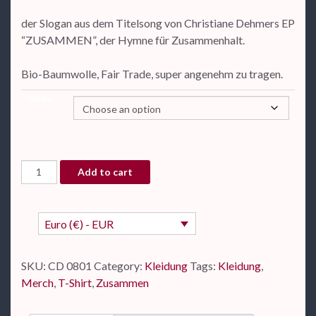
der Slogan aus dem Titelsong von Christiane Dehmers EP
“ZUSAMMEN”, der Hymne für Zusammenhalt.
Bio-Baumwolle, Fair Trade, super angenehm zu tragen.
Größe
T-Shirt ZUSAMMEN quantity
Add to cart
Euro (€) - EUR
SKU:
CD 0801
Category:
Kleidung
Tags:
Kleidung
,
Merch
,
T-Shirt
,
Zusammen