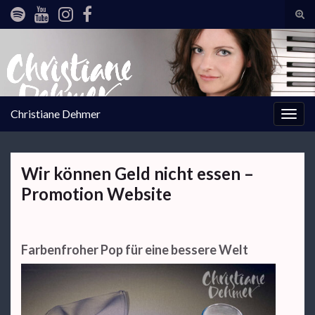
Tog
sear
Search for:
for
Christiane Dehmer
Togg
navig
Wir können Geld nicht essen –
Promotion Website
Farbenfroher Pop für eine bessere Welt