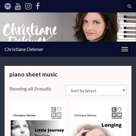
Tog
sear
Search for:
for
Christiane Dehmer
Togg
navig
piano sheet music
Sorted by latest
Showing all 3 results