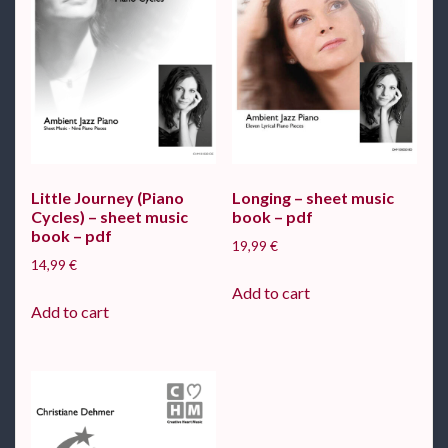
Little Journey (Piano
Longing – sheet music
Cycles) – sheet music
book – pdf
book – pdf
19,99
€
14,99
€
Add to cart
Add to cart