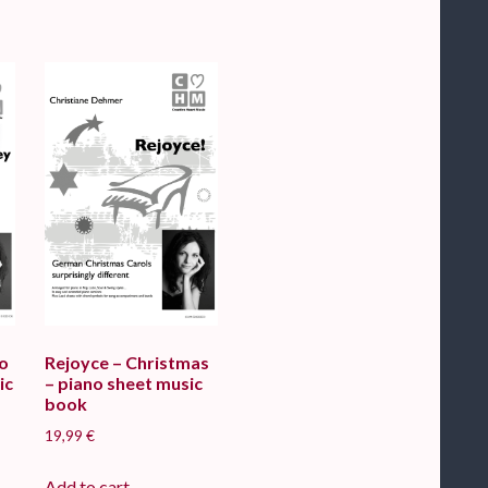
no
Rejoyce – Christmas
ic
– piano sheet music
book
19,99
€
Add to cart