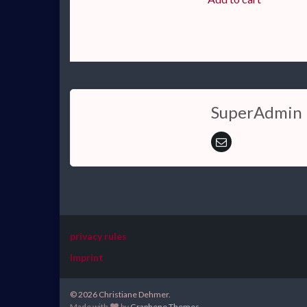
SuperAdmin
privacy rules
Imprint
© 2026 Christiane Dehmer.
Made with
by
Graphene Themes
.