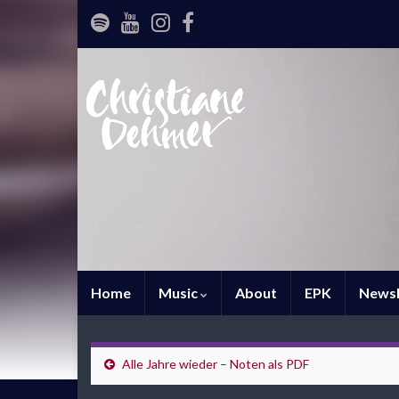
Home
Music
About
EPK
Newsl
Alle Jahre wieder – Noten als PDF