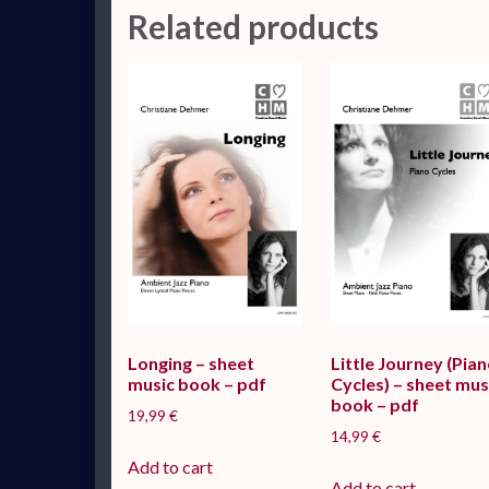
Related products
Longing – sheet
Little Journey (Pia
music book – pdf
Cycles) – sheet mus
book – pdf
19,99
€
14,99
€
Add to cart
Add to cart