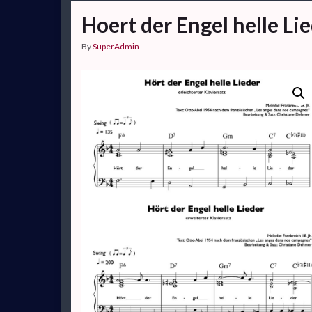
Hoert der Engel helle Li
By
SuperAdmin