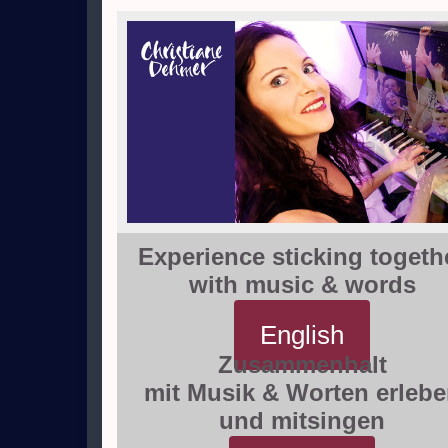
Experience sticking togeth
with music & words
this way:
English
Zusammenhalt
mit Musik & Worten erleb
und mitsingen
hier entlang: