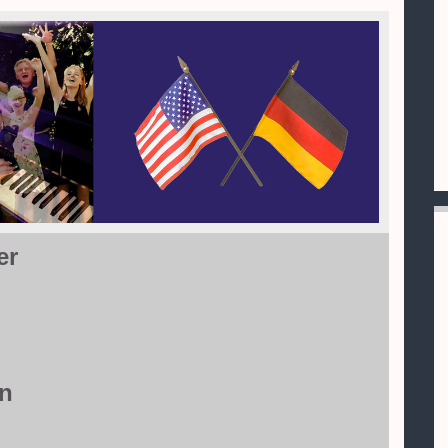
er
en