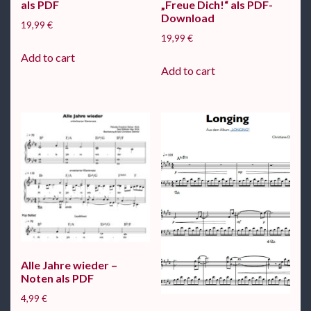
als PDF
„Freue Dich!“ als PDF-
Download
19,99
€
19,99
€
Add to cart
Add to cart
Alle Jahre wieder –
Noten als PDF
4,99
€